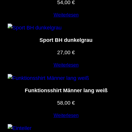
54,00
€
Deine E-Mail-Adresse wird nicht veröffentlicht.
Weiterlesen
Erforderliche Felder sind mit
*
markiert
Deine Bewertung
*
Sport BH dunkelgrau
Deine Rezension
*
27,00
€
Weiterlesen
Funktionsshirt Männer lang weiß
Name
*
58,00
€
Weiterlesen
E-Mail
*