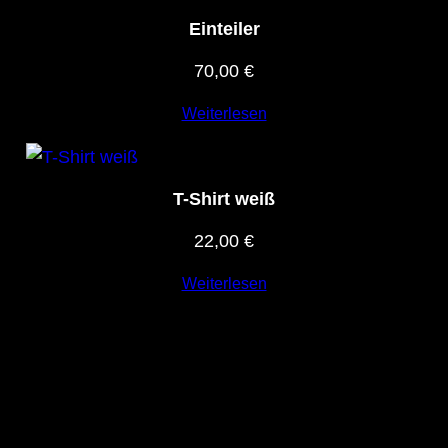
Einteiler
Name, E-Mail-Adresse und Website in diesem
Browser für meinen nächsten Kommentar
70,00
€
speichern.
Weiterlesen
T-Shirt weiß
22,00
€
Weiterlesen