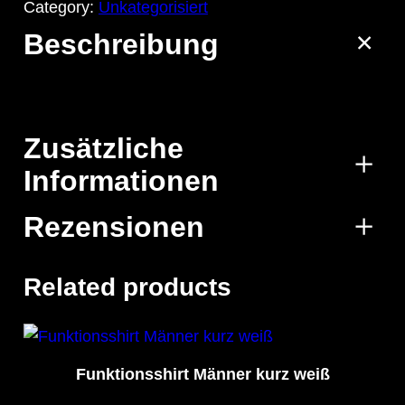
Category:
Unkategorisiert
Beschreibung
Zusätzliche
Informationen
Rezensionen
Attribute
Wert
Größe
S, M, L, XL, XXL
0 Rezensionen für
Related products
Jogginghose schwarz
Schreibe die erste Rezension für
Funktionsshirt Männer kurz weiß
„Jogginghose schwarz“